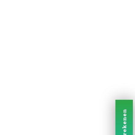
e.o.
 Hoeven, Rucphen, e.o. Ik ben altijd
eikbaar, ook doordeweeks in de
 kan ik ook veel betekenen als je
heel
 je
ondernemer
bent.
 we een leuker huis