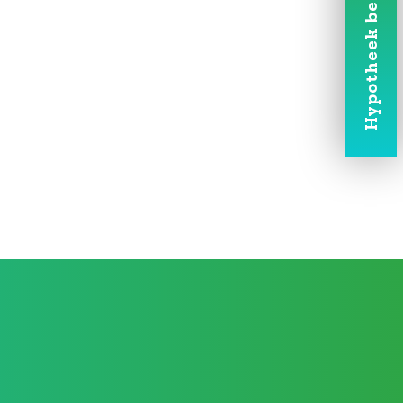
Hypotheek berekenen
eken wat we konden lenen en daar
van de carnavalsvereniging en hij
vend gesprek. Dankzij zijn rekenwerk,
toch een leuker huis kopen dan we
r de hypotheek en we kunnen
n we alweer 2 jaar in het huis dat we
aar zijn we hem heel dankbaar voor.”
– Hoeven