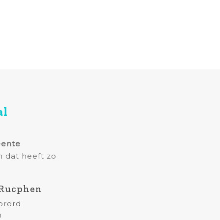
al
ente
n dat heeft zo
Rucphen
ebrord
n