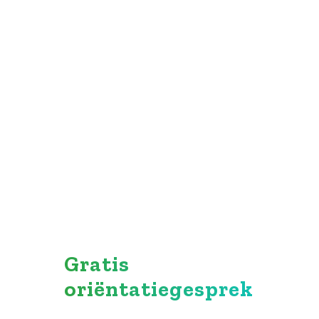
Altijd dichtbij
Bekend met de markt
Lokaal netwerk
Korte lijntjes
Gratis
oriëntatiegesprek