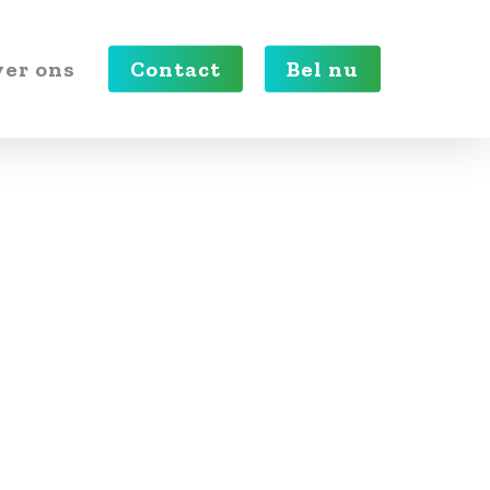
er ons
Contact
Bel nu